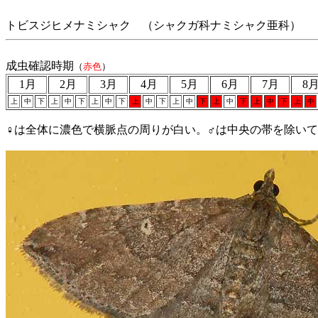
トビスジヒメナミシャク （シャクガ科ナミシャク亜科）
成虫確認時期
（
赤色
）
1月
2月
3月
4月
5月
6月
7月
8
上
中
下
上
中
下
上
中
下
上
中
下
上
中
下
上
中
下
上
中
下
上
中
♀は全体に濃色で横脈点の周りが白い。♂は中央の帯を除い