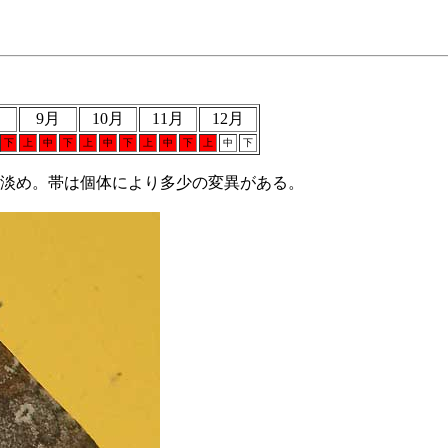
月
9月
10月
11月
12月
下
上
中
下
上
中
下
上
中
下
上
中
下
て淡め。帯は個体により多少の変異がある。